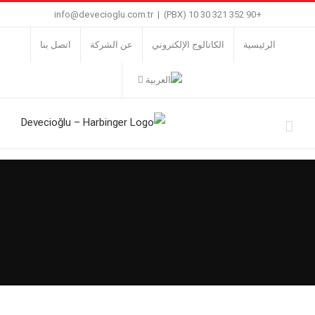
Ski
info@devecioglu.com.tr
|
+90 352 321 30 10 (PBX)
t
الرئيسية
الكاتالوج الإلكتروني
عن الشركة
اتصل بنا
conten