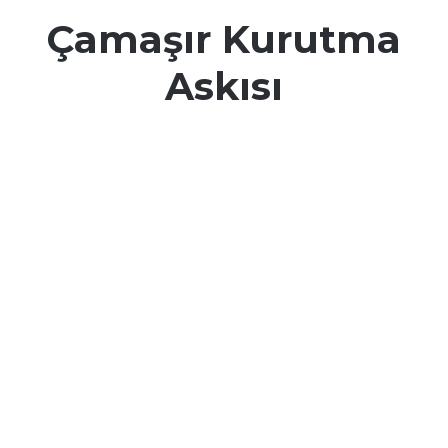
Çamaşır Kurutma
Askısı
Harbinger
Harbinger Class MM014
Class
MM014
Show
Show Lux MM080
Lux
MM080