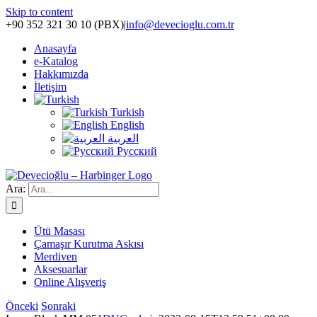
Skip to content
+90 352 321 30 10 (PBX)
|
info@devecioglu.com.tr
Anasayfa
e-Katalog
Hakkımızda
İletişim
Turkish
English
العربية
Русский
Ara:
Ütü Masası
Çamaşır Kurutma Askısı
Merdiven
Aksesuarlar
Online Alışveriş
Önceki
Sonraki