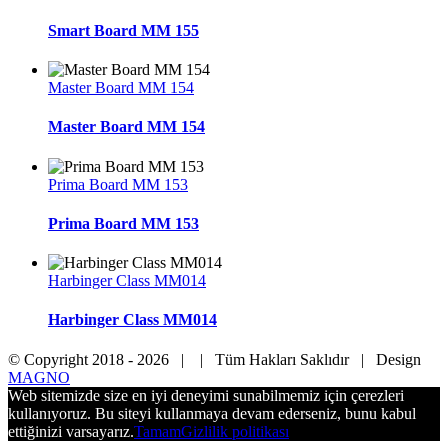
Smart Board MM 155
Master Board MM 154
Master Board MM 154
Prima Board MM 153
Prima Board MM 153
Harbinger Class MM014
Harbinger Class MM014
© Copyright 2018 -
2026 |
| Tüm Hakları Saklıdır | Design
MAGNO
Web sitemizde size en iyi deneyimi sunabilmemiz için çerezleri
kullanıyoruz. Bu siteyi kullanmaya devam ederseniz, bunu kabul
ettiğinizi varsayarız.
Tamam
Gizlilik politikası